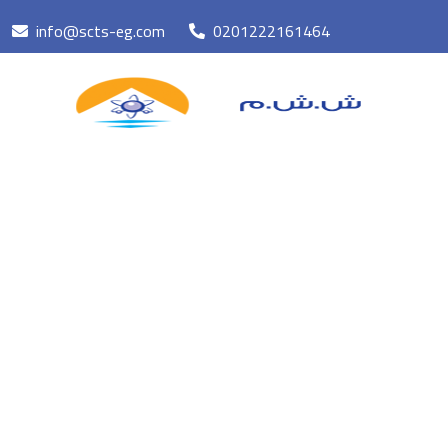
info@scts-eg.com
0201222161464